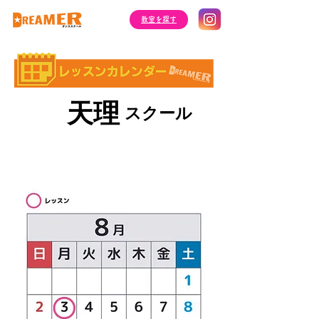
​教室を探す
​天理
​スクール