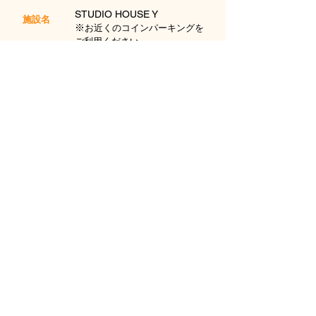
STUDIO HOUSE Y
施設名
​※
お近くのコインパーキングを
ご利用ください。
​奈良県天理市川原城町
住所
272-2 1F
小学生
対象年齢
​みひろ先生
講師
※対象年齢はあくまでも目安となっております。
教室の雰囲気、先生との相性、クラスの規模や
レベル、実際にご受講されているお知り合いの
方などの意見を参考にしてみてください。
見学・体験は無料となっております。