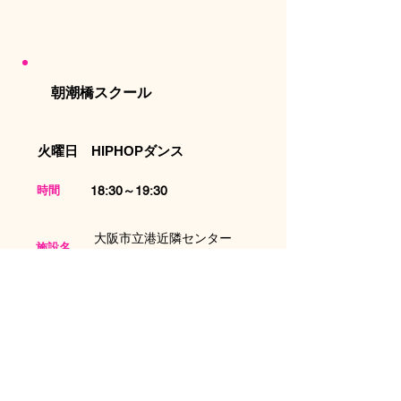
​朝潮橋スクール
火曜日 HIPHOPダンス
​時間
18:30～19:30
​大阪市立港近隣センター
施設名
※無料駐車場有
大阪市港区八幡屋1丁目4-20
住所
大阪市立港近隣センター