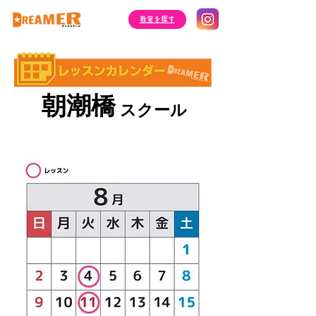
​教室を探す
​朝潮橋
​スクール